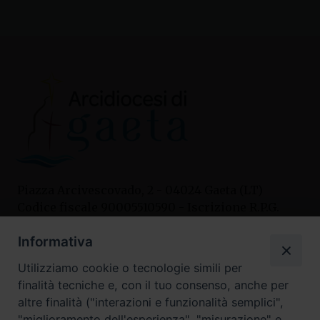
Piazza Arcivescovado, 2 - 04024 Gaeta (LT)
Codice fiscale 90005510590 - Iscrizione R.P.G.
04.12.1987 n. 88
Informativa
Utilizziamo cookie o tecnologie simili per
Contatti
finalità tecniche e, con il tuo consenso, anche per
Curia
altre finalità ("interazioni e funzionalità semplici",
Tel. 0771.740341
"miglioramento dell'esperienza", "misurazione" e