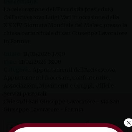
Descrizione:
La celebrazione dell’Eucaristia presieduta
dall’arcivescovo Luigi Vari in occasione della
XXXIV Giornata Mondiale del Malato presso la
chiesa parrocchiale di san Giuseppe Lavoratore
in Formia
Inizio:
11/02/2026 17:00
Fine:
11/02/2026 18:00
Categorie:
Appuntamenti dell’Arcivescovo,
Appuntamenti diocesani, Confraternite,
Associazioni, Movimenti e Gruppi, Uffici e
Servizi pastorali
Chiesa di San Giuseppe Lavoratore - via San
Giuseppe Lavoratore - Formia
×
Santa Messa in occasione della Giornata Mondiale del Malato
+