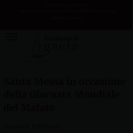
Skip
domenica 9 agosto 2026
to
Santa Teresa Benedetta della Croce (Edith) Stein, vergine
Liturgia del giorno
content
Santa Messa in occasione
della Giornata Mondiale
del Malato
mercoledì
11
Febbraio