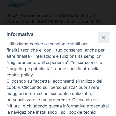
Piazza Arcivescovado, 2 - 04024 Gaeta (LT)
Codice fiscale 90005510590 - Iscrizione R.P.G.
04.12.1987 n. 88
Informativa
Utilizziamo cookie o tecnologie simili per
Contatti
finalità tecniche e, con il tuo consenso, anche per
Curia
altre finalità ("interazioni e funzionalità semplici",
Tel. 0771.740341
"miglioramento dell'esperienza", "misurazione" e
"targeting e pubblicità") come specificato nella
Palazzo De Vio
cookie policy.
Tel. 0771.464088
Cliccando su "accetta" acconsenti all'utilizzo dei
cookie. Cliccando su "personalizza" puoi avere
maggiori informazioni sui cookie utilizzati e
I nostri social
personalizzare le tue preferenze. Cliccando su
"rifiuta" o chiudendo questa informativa proseguirai
la navigazione installando i soli cookie tecnici.