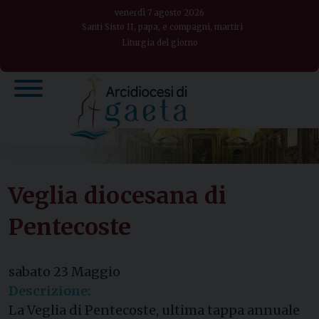
Skip
venerdì 7 agosto 2026
to
Santi Sisto II, papa, e compagni, martiri
Liturgia del giorno
content
Veglia diocesana di
Pentecoste
sabato
23
Maggio
Descrizione:
La Veglia di Pentecoste, ultima tappa annuale