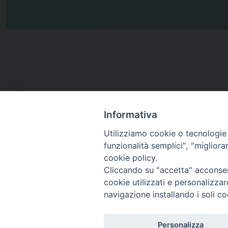
Informativa
Utilizziamo cookie o tecnologie s
funzionalità semplici", "miglior
cookie policy.
Cliccando su "accetta" acconsent
cookie utilizzati e personalizza
navigazione installando i soli co
Piazza Arcivescovado, 2 - 04024 Gaeta (LT)
Codice fiscale 90005510590 - Iscrizione R.P.G. 04.12.1
Personalizza