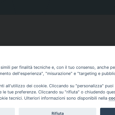
Contatti
imili per finalità tecniche e, con il tuo consenso, anche per 
amento dell'esperienza", "misurazione" e "targeting e pubbli
Curia
Tel. 0771.740341
i all'utilizzo dei cookie. Cliccando su "personalizza" puoi
re le tue preferenze. Cliccando su "rifiuta" o chiudendo que
Palazzo De Vio
okie tecnici. Ulteriori informazioni sono disponibili nella
coo
Tel. 0771.464088
987 n. 88
Rifiuta