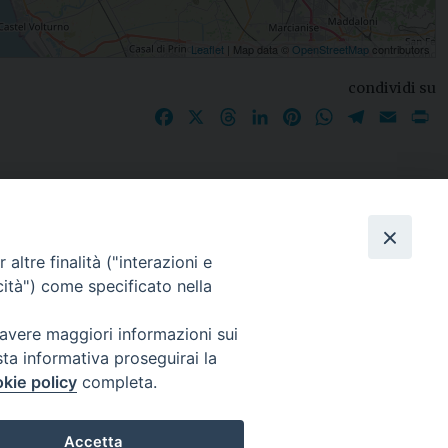
Leaflet
| Map data ©
OpenStreetMap
contributors
condividi su
Facebook
X
Threads
LinkedIn
Pinterest
WhatsApp
Telegram
Email
P
I nostri social
altre finalità ("interazioni e
cità") come specificato nella
 avere maggiori informazioni sui
sta informativa proseguirai la
kie policy
completa.
Accetta