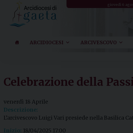
Skip
giovedì 6 ago
to
content
ARCIDIOCESI
ARCIVESCOVO
Celebrazione della Pass
venerdì
18
Aprile
Descrizione:
L’arcivescovo Luigi Vari presiede nella Basilica C
Inizio:
18/04/2025 17:00