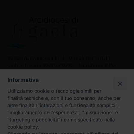
Piazza Arcivescovado, 2 - 04024 Gaeta (LT)
Codice fiscale 90005510590 - Iscrizione R.P.G.
04.12.1987 n. 88
Informativa
Utilizziamo cookie o tecnologie simili per
Contatti
finalità tecniche e, con il tuo consenso, anche per
Curia
altre finalità ("interazioni e funzionalità semplici",
Tel. 0771.740341
"miglioramento dell'esperienza", "misurazione" e
"targeting e pubblicità") come specificato nella
Palazzo De Vio
cookie policy.
Tel. 0771.464088