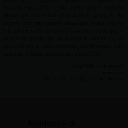
fondamento della gioia nella quale esplode
Maria nel canto del
Magnificat
, la gioia di chi
scopre che può essere chiamata beata perché
Dio rovescia le relazioni così che chiunque e
non solo quelli che sono nati in un luogo, in
una cultura, in una religione, ma chiunque può
fare parte della famiglia dei figli di Dio.
Luigi Vari, arcivescovo
condividi su
Facebook
X
Threads
LinkedIn
Pinterest
WhatsApp
Telegram
Email
Pr