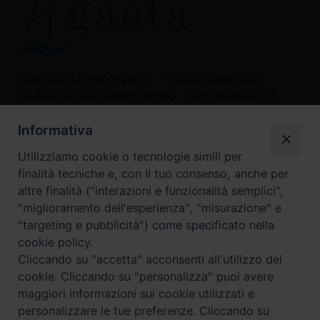
Piazza Arcivescovado, 2 - 04024 Gaeta (LT)
Codice fiscale 90005510590 - Iscrizione R.P.G.
04.12.1987 n. 88
Informativa
Utilizziamo cookie o tecnologie simili per
Contatti
finalità tecniche e, con il tuo consenso, anche per
Curia
altre finalità ("interazioni e funzionalità semplici",
Tel. 0771.740341
"miglioramento dell'esperienza", "misurazione" e
"targeting e pubblicità") come specificato nella
Palazzo De Vio
cookie policy.
Tel. 0771.464088
Cliccando su "accetta" acconsenti all'utilizzo dei
cookie. Cliccando su "personalizza" puoi avere
maggiori informazioni sui cookie utilizzati e
I nostri social
personalizzare le tue preferenze. Cliccando su