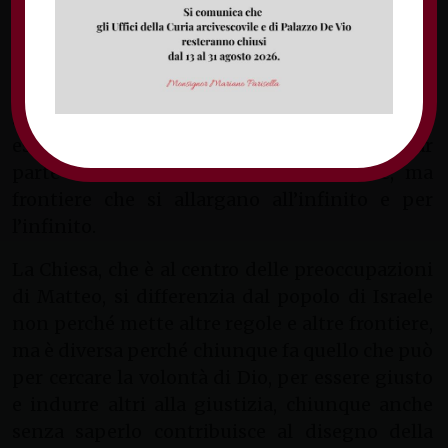
fa la volontà del Padre mio è mio fratello,
sorella e madre, dice che anche noi facciamo
parte di questa famiglia e ne fa parte ogni
uomo giusto. Una famiglia grande che non
sopporta limiti, nemmeno quelli che possono
essere quelli naturali come l’aver generato o far
parte della stessa tribù. Non un limite, ma
frontiere che si allargano all’infinito e per
l’infinito.
La Chiesa, che è al centro delle preoccupazioni
di Matteo, si differenzia dal popolo di Israele
non perché mette altre regole e altre frontiere,
ma è diversa perché chiunque fa quello che può
per cercare la volontà di Dio, per essere giusto
e indurre altri alla giustizia, chiunque anche
senza saperlo contribuisce al disegno della