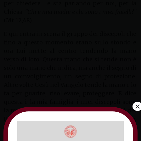
per chiedere… e sta parlando per noi, per la
Chiesa:
“Chi è mia madre e chi sono i miei fratelli?”
(Mt 12,48).
E qui entra in scena il gruppo dei discepoli che
fino a questo momento erano sullo sfondo e
ora Lui mette al centro tendendo la mano
verso di loro. Questa mano che si tende non è
solo una mano che indica, ma anche il segno di
un coinvolgimento, un segno di protezione.
Altre volte Gesù nel Vangelo tende la mano e lo
fa per guarire, risollevare, proteggere. E dice
questa è la mia famiglia, i miei discepoli sono
×
la mia famiglia, quelli che fanno la volontà del
Padre mio sono la mia famiglia, sono madre,
fratello e sorella. Quelli che condividono la mia
strada sono la mia famiglia. Dicendo chiunque