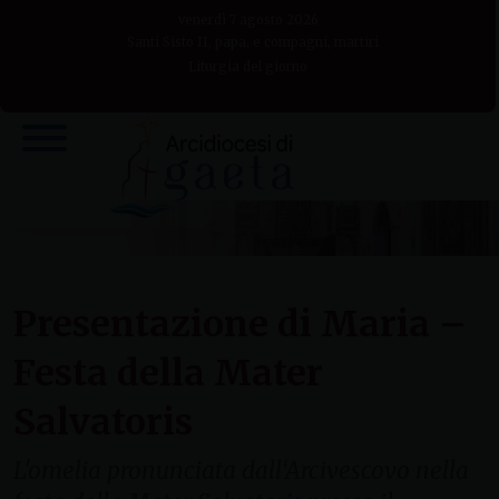
Skip
venerdì 7 agosto 2026
to
Santi Sisto II, papa, e compagni, martiri
Liturgia del giorno
content
Presentazione di Maria –
Festa della Mater
Salvatoris
L'omelia pronunciata dall‘Arcivescovo nella