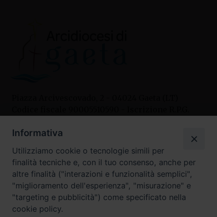
Piazza Arcivescovado, 2 - 04024 Gaeta (LT)
Codice fiscale 90005510590 - Iscrizione R.P.G.
04.12.1987 n. 88
Informativa
Utilizziamo cookie o tecnologie simili per
Contatti
finalità tecniche e, con il tuo consenso, anche per
Curia
altre finalità ("interazioni e funzionalità semplici",
Tel. 0771.740341
"miglioramento dell'esperienza", "misurazione" e
"targeting e pubblicità") come specificato nella
Palazzo De Vio
cookie policy.
Tel. 0771.464088