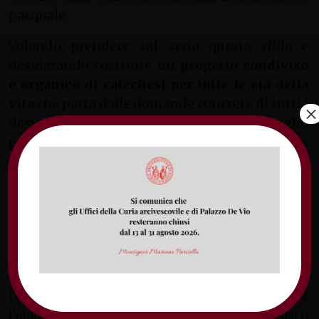
pasquale.
Volendo prendere sul serio questa sfida e
desiderando costruire un
progetto condiviso
e organico di catechesi per tutte le età della
vita
che parta dalle domande concrete di tutti i
×
destinatari, la riflessione del Consiglio
pastorale ha indicato una serie di attenzioni e
di obiettivi che sono ora oggetto di una sintesi
da parte dell’Ufficio catechistico diocesano.
Quanto elaborato sarà nuovamente sottoposto
alle diverse realtà nelle quali la diocesi è
articolata per confrontarsi e raccogliere
osservazioni, suggerimenti e ulteriori
indicazioni. A conclusione di questa fase il
tutto sarà offerto al Consiglio pastorale per
l’elaborazione di un progetto catechistico