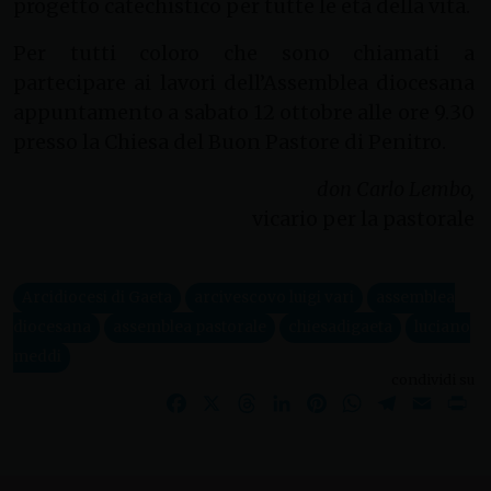
progetto catechistico per tutte le età della vita.
Per tutti coloro che sono chiamati a
partecipare ai lavori dell’Assemblea diocesana
appuntamento a sabato 12 ottobre alle ore 9.30
presso la Chiesa del Buon Pastore di Penitro.
don Carlo Lembo,
vicario per la pastorale
Arcidiocesi di Gaeta
arcivescovo luigi vari
assemblea
diocesana
assemblea pastorale
chiesadigaeta
luciano
meddi
condividi su
Facebook
X
Threads
LinkedIn
Pinterest
WhatsApp
Telegram
Email
Pr