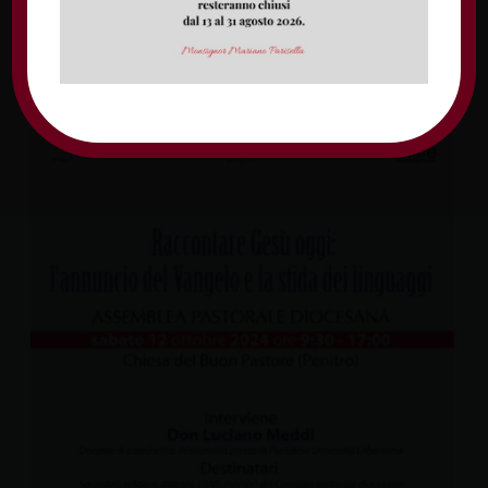
Vangelo e la sfida dei
linguaggi»