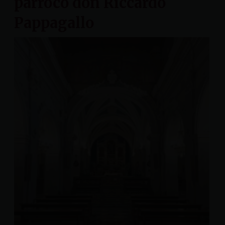
parroco don Riccardo
Pappagallo