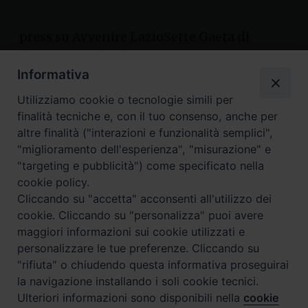
press su Avvenire LazioSette Gaeta di
domenica 28 luglio 2024 LazioSette esce
con Avvenire, ogni domenica in tutto il
Informativa
Lazio in edicola e parrocchie abbonate
Utilizziamo cookie o tecnologie simili per
(esclusa la città di Roma) Archivio di
finalità tecniche e, con il tuo consenso, anche per
Avvenire Lazio Sette Gaeta
altre finalità ("interazioni e funzionalità semplici",
http://www.arcidiocesigaeta.it > Vita
"miglioramento dell'esperienza", "misurazione" e
"targeting e pubblicità") come specificato nella
diocesana > Avvenire Pellegrini e
cookie policy.
missionari – Il terzo viaggio della Chiesa
Cliccando su "accetta" acconsenti all'utilizzo dei
diocesana nel continente africano […]
cookie. Cliccando su "personalizza" puoi avere
maggiori informazioni sui cookie utilizzati e
domenica 28 luglio 2024
personalizzare le tue preferenze. Cliccando su
"rifiuta" o chiudendo questa informativa proseguirai
la navigazione installando i soli cookie tecnici.
Avvenire – LazioSette
Ulteriori informazioni sono disponibili nella
cookie
Preferenze Cookie