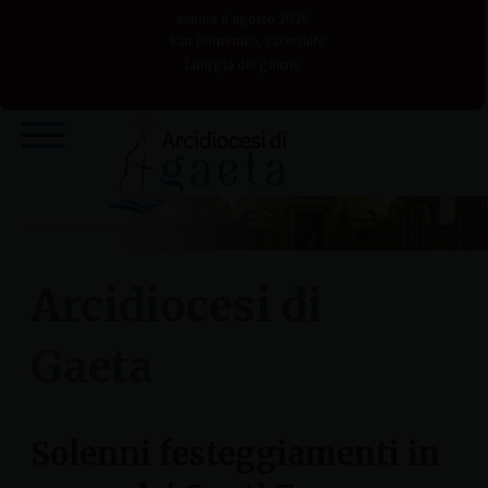
Skip
sabato 8 agosto 2026
to
San Domenico, sacerdote
Liturgia del giorno
content
Arcidiocesi di
Gaeta
Solenni festeggiamenti in