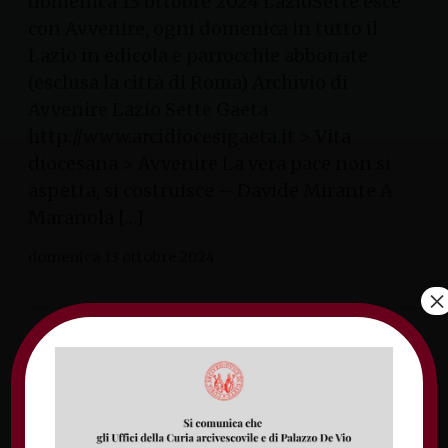
domenica 13 ottobre 2024 LazioSette esce
con Avvenire, ogni domenica in tutto il
Lazio in edicola e parrocchie abbonate
(esclusa la città di Roma) Archivio di
Avvenire Lazio Sette Gaeta
http://www.arcidiocesigaeta.it > Vita
diocesana > Avvenire La vera pace non si
aspetta, si costruisce – Davide Mirante A
Maranola […]
domenica 13 ottobre 2024
×
Assemblea pastorale
diocesana: «Raccontare
Gesù oggi: l’annuncio del