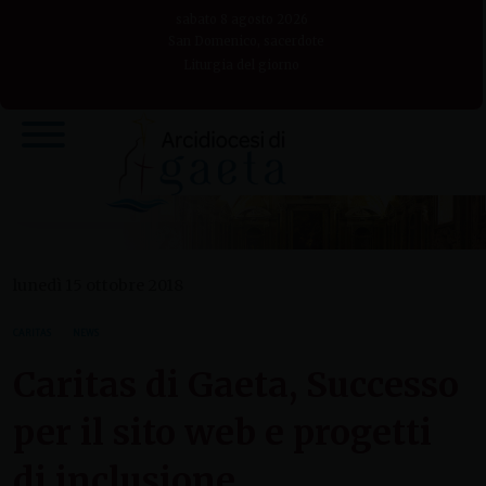
Skip
sabato 8 agosto 2026
to
San Domenico, sacerdote
Liturgia del giorno
content
lunedì 15 ottobre 2018
CARITAS
NEWS
Caritas di Gaeta, Successo
per il sito web e progetti
di inclusione