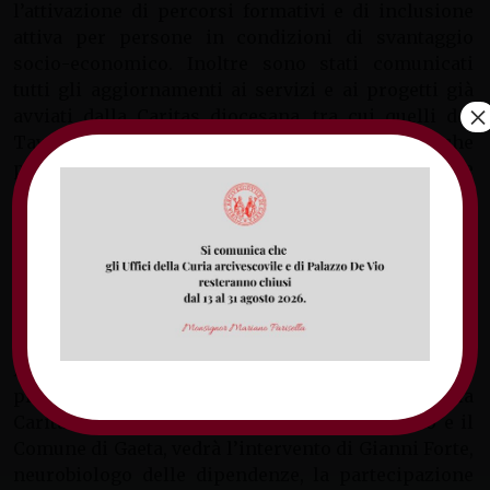
l’attivazione di percorsi formativi e di inclusione
attiva per persone in condizioni di svantaggio
socio-economico. Inoltre sono stati comunicati
tutti gli aggiornamenti ai servizi e ai progetti già
×
avviati dalla Caritas diocesana, tra cui quelli del
Tavolo di lavoro per il contrasto all’azzardo, che
prosegue con gli incontri di sensibilizzazione nelle
scuole, l’istallazione di tende del buon gioco e
l’organizzazione della Giornata del Buon Gioco. A
tal proposito è stata ufficializzata la giornata
“Insieme per dire che l’azzardo è una dipendenza”,
prevista per domenica 21 ottobre alle 9.30 a Gaeta,
presso il lido “La Perla” in via Marina di Serapo.
L’evento di sensibilizzazione del territorio,
promosso dall’Arcidiocesi di Gaeta attraverso la
Caritas diocesana, Libera Presidio Sud-Pontino e il
Comune di Gaeta, vedrà l’intervento di Gianni Forte,
neurobiologo delle dipendenze, la partecipazione