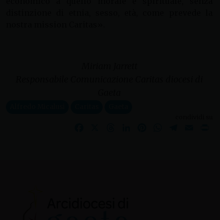
economico a quello morale e spirituale, senza
distinzione di etnia, sesso, età, come prevede la
nostra mission Caritas».
Miriam Jarrett
Responsabile Comunicazione Caritas diocesi di
Gaeta
Alfredo Micalusi
Caritas
Gaeta
condividi su
Facebook
X
Threads
LinkedIn
Pinterest
WhatsApp
Telegram
Email
Pr