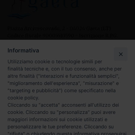
Piazza Arcivescovado, 2 - 04024 Gaeta (LT)
Codice fiscale 90005510590 - Iscrizione R.P.G.
04.12.1987 n. 88
Informativa
Utilizziamo cookie o tecnologie simili per
Contatti
finalità tecniche e, con il tuo consenso, anche per
Curia
altre finalità ("interazioni e funzionalità semplici",
Tel. 0771.740341
"miglioramento dell'esperienza", "misurazione" e
"targeting e pubblicità") come specificato nella
Palazzo De Vio
cookie policy.
Tel. 0771.464088
Cliccando su "accetta" acconsenti all'utilizzo dei
cookie. Cliccando su "personalizza" puoi avere
maggiori informazioni sui cookie utilizzati e
I nostri social
personalizzare le tue preferenze. Cliccando su
"rifiuta" o chiudendo questa informativa proseguirai