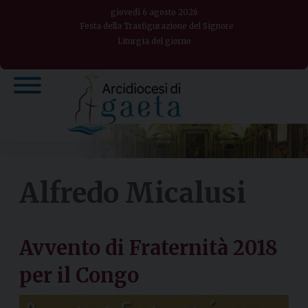
Skip
giovedì 6 agosto 2026
to
Festa della Trasfigurazione del Signore
Liturgia del giorno
content
Alfredo Micalusi
Avvento di Fraternità 2018
per il Congo