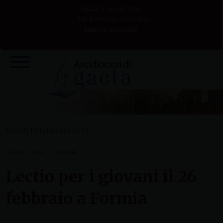
Skip
sabato 8 agosto 2026
to
San Domenico, sacerdote
Liturgia del giorno
content
lunedì 15 febbraio 2021
GIOVANI
NEWS
VOCAZIONI
Lectio per i giovani il 26
febbraio a Formia