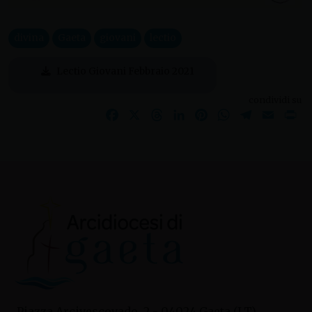
divina
Gaeta
giovani
lectio
Lectio Giovani Febbraio 2021
condividi su
Facebook
X
Threads
LinkedIn
Pinterest
WhatsApp
Telegram
Email
Pr
Piazza Arcivescovado, 2 - 04024 Gaeta (LT)