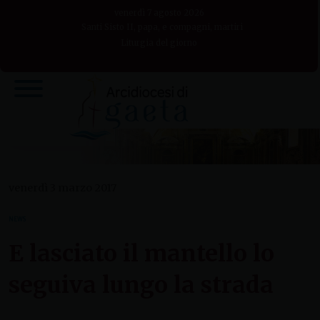
Skip
venerdì 7 agosto 2026
to
Santi Sisto II, papa, e compagni, martiri
Liturgia del giorno
content
venerdì 3 marzo 2017
NEWS
E lasciato il mantello lo
seguiva lungo la strada