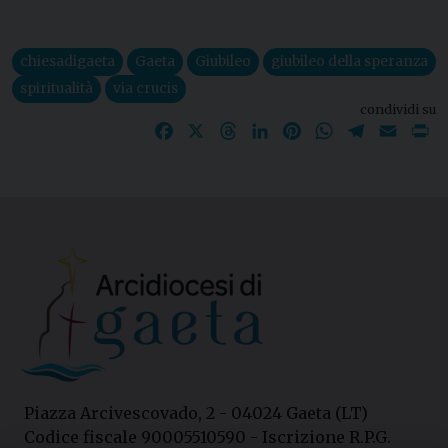
chiesadigaeta
Gaeta
Giubileo
giubileo della speranza
spiritualità
via crucis
condividi su
Facebook
X
Threads
LinkedIn
Pinterest
WhatsApp
Telegram
Email
P
Piazza Arcivescovado, 2 - 04024 Gaeta (LT)
Codice fiscale 90005510590 - Iscrizione R.P.G.