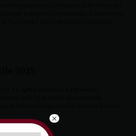
 un’iniziativa che, nel tempo, è diventata un
urante i martedì di Quaresima, il Cimitero si
 la Via Crucis e la Celebrazione Eucaristica,
rile 2025
Itri l’11 aprile prossimo. La presiede,
itazioni delle 14 stazioni che verranno
piedi della montagna della Civita in località
×