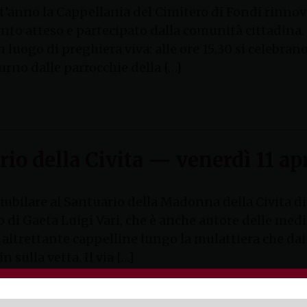
’anno la Cappellania del Cimitero di Fondi rinnova
o atteso e partecipato dalla comunità cittadina. D
 luogo di preghiera viva: alle ore 15.30 si celebrano
urno dalle parrocchie della […]
ario della Civita — venerdì 11 ap
iubilare al Santuario della Madonna della Civita di 
vo di Gaeta Luigi Vari, che è anche autore delle med
 altrettante cappelline lungo la mulattiera che dai 
n sulla vetta. Il via […]
le 2025