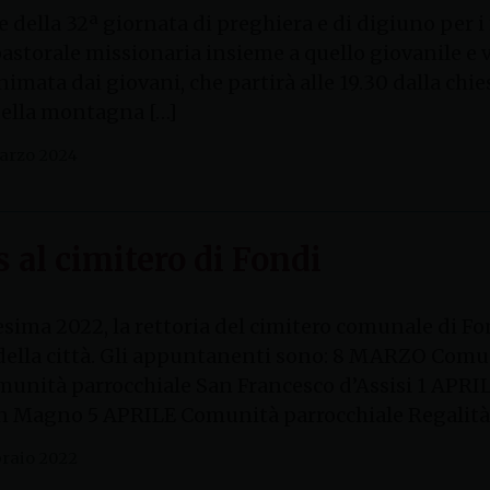
e della 32ª giornata di preghiera e di digiuno per i
i pastorale missionaria insieme a quello giovanile 
nimata dai giovani, che partirà alle 19.30 dalla chi
della montagna […]
arzo 2024
 al cimitero di Fondi
esima 2022, la rettoria del cimitero comunale di Fon
della città. Gli appuntanenti sono: 8 MARZO Comun
ità parrocchiale San Francesco d’Assisi 1 APRIL
n Magno 5 APRILE Comunità parrocchiale Regalità 
braio 2022