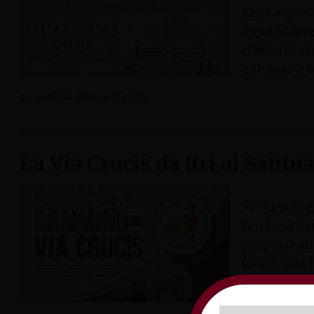
Anche quest
appuntament
trasforma in
animate a t
giovedì 26 febbraio 2026
La Via Crucis da Itri al Santu
Via Crucis g
l’arcivesco
proposte in
Raino sale fi
giovedì 3 apri