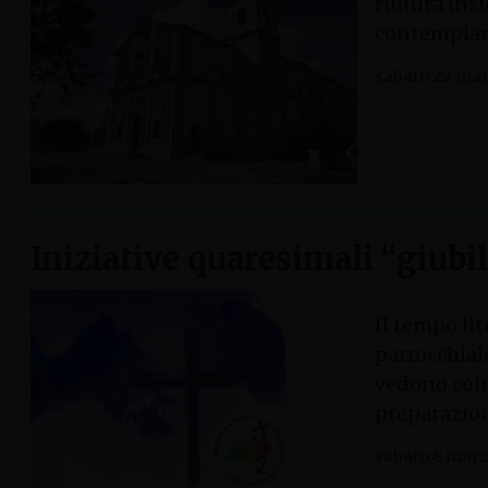
riunirà insi
contemplare 
sabato 22 mar
Iniziative quaresimali “giubil
Il tempo li
parrocchial
vedono coin
preparazion
sabato 8 marz