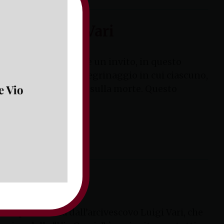
escovo Luigi Vari
ore ci ha consegnato è un invito, in questo
esimale come un pellegrinaggio in cui ciascuno,
o definitivo di Cristo sulla morte. Questo
ucis presieduta dall’arcivescovo Luigi Vari, che