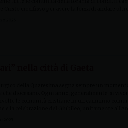
eme tutte le comunità della forania di Fondi. Il ca
Cristo crocifisso per avere la forza di andare oltre l
zo 2025
ari” nella città di Gaeta
turgico della Quaresima segna sempre un momento fo
e che diocesano. Ogni anno, generalmente, si vivon
volte le comunità cristiane in un cammino comune.
e e la celebrazione del Giubileo, unitamente all’A
o 2025