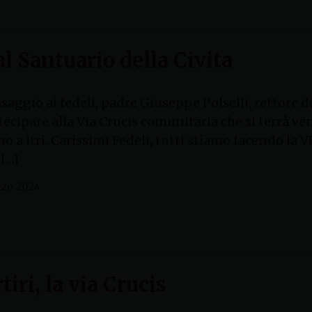
 al Santuario della Civita
ggio ai fedeli, padre Giuseppe Polselli, rettore de
tecipare alla Via Crucis comunitaria che si terrà ve
no a Itri. Carissimi Fedeli, tutti stiamo facendo l
[…]
rzo 2024
iri, la via Crucis