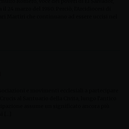
rnulfo Romero, voce dei poveri di El Salvador,
il 24 marzo del 1980. Perciò, l’Arcidiocesi di
ari Martiri che continuano ad essere uccisi nel
a
ssociazioni e movimenti ecclesiali a partecipare
Crucis al Santuario della Civita, lungo l’antico
ecipazione assume un significato ancora più
i […]