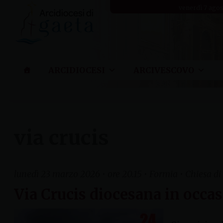
Skip
venerdì 7 ago
to
content
ARCIDIOCESI
ARCIVESCOVO
via crucis
lunedì 23 marzo 2026 • ore 20.15 • Formia • Chiesa d
Via Crucis diocesana in occas