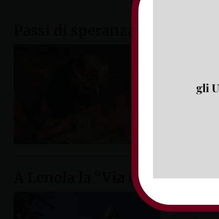
Passi di speranza: la Via Cruc
Il testo del
Giubileo, p
aprendosi al
sussidio […]
sabato 22 mar
A Lenola la “Via Crucis” della
Mercoledì 26