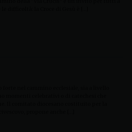
mmino della “Via Crucis” è un invito per tutti a
e difficoltà: la Croce di Gesù è […]
rte nel cammino ecclesiale, sia a livello
o momenti celebrativi o di catechesi che
 Il comitato diocesano costituito per la
rcivescovo, propone anche […]