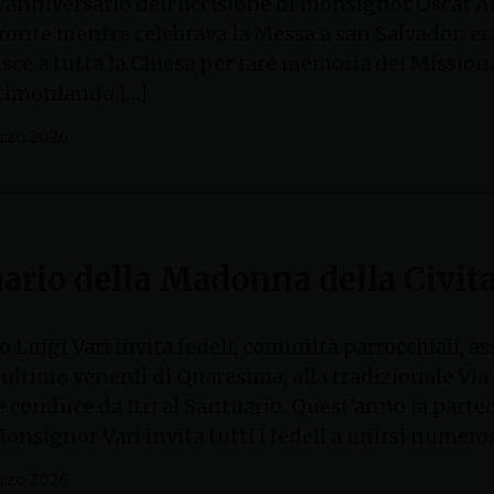
 l’anniversario dell’uccisione di monsignor Oscar A
ronte mentre celebrava la Messa a san Salvador: era 
isce a tutta la Chiesa per fare memoria dei Mission
timoniando […]
rzo 2026
uario della Madonna della Civit
o Luigi Vari invita fedeli, comunità parrocchiali, a
 ultimo venerdì di Quaresima, alla tradizionale Via 
e conduce da Itri al Santuario. Quest’anno la part
onsignor Vari invita tutti i fedeli a unirsi numeros
rzo 2026