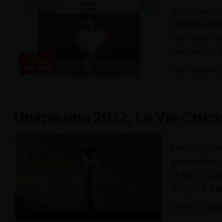
In occasion
l’ufficio d
via Crucis a
Santuario 
mercoledì 6 m
Quaresima 2022, Le Vie Crucis
Per la Quar
parrocchie 
MARZO Comun
Angeli e Sa
giovedì 17 feb