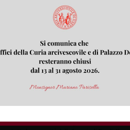
is con le meditazioni dell’arciv
la Via Crucis “Passi di speranza”, che il nostro Past
er tutta la Chiesa diocesana a vivere il tempo quar
la grazia di Dio, celebra con grande gioia il trionf
zo 2025
 forania di Fondi
 marzo alle ore 18.00 si svolgerà a Lenola la Via Cr