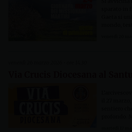
Si avvicina
sparato in f
Gaeta si un
mondo, tes
venerdì 20 ma
venerdì 26 marzo 2026 • ore 14.30
Via Crucis Diocesana al Sant
L’arcivescov
il 27 marzo,
sentiero ch
profondo. M
martedì 17 ma