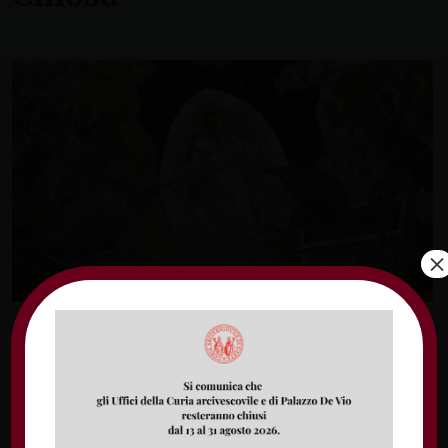
×
L’arcivescovo Luigi Vari e il presbiterio
partecipano al lutto di don Andrei Chiosa
per la morte in Romania del papà Dorin