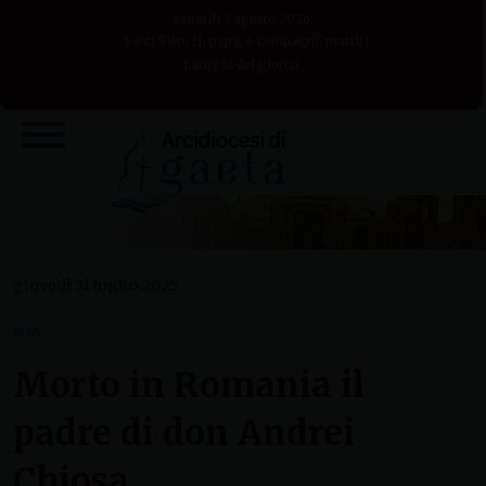
Skip
venerdì 7 agosto 2026
to
Santi Sisto II, papa, e compagni, martiri
Liturgia del giorno
content
giovedì 31 luglio 2025
NEWS
Morto in Romania il
padre di don Andrei
Chiosa