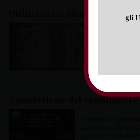
Ordinazione diaconale di And
Domenica 23
l’arcivesco
Andrei è na
la maturità 
domenica 10 g
Ammissione del seminarista An
Domenica 13 gennaio, 
l’arcivescovo di Gaet
agli ordini sacri del 