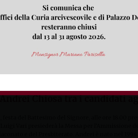
rei Chiosa
 gennaio alle ore 18.00 presso la chiesa dei Santi 
vo di Gaeta Luigi Vari presiederà la Messa con rito 
to nel 1994 ed è originario della parrocchia dei Sa
[…]
ennaio 2021
drei Chiosa tra i candidati agl
festa del Battesimo del Signore, alle ore 18.00 pres
a Luigi Vari presiederà la Messa per l’Ammissione d
Diaconato e del Presbiterato. Andrei è nato nel 1994