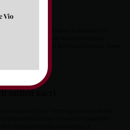
Lorenzo e Giovanni Battista in Formia (LT)
di ordinazione diaconale di Andrei Chiosa.
nti Lorenzo e Giovanni Battista in Formia. Dopo
i ordini sacri
so la chiesa di San Pietro Apostolo in Fondi,
el seminarista Andrei Chiosa tra i candidati
 ed è originario della parrocchia […]