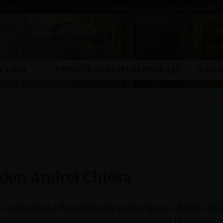
sto 2026
Santi Sisto II, papa, e compagni, martiri
CURIA
UFFICI E SERVIZI PASTORALI
ANNU
 don Andrei Chiosa
vo Luigi Vari e il presbiterio partecipano al lutto 
e assicurano preghiere di suffragio per la sua ani