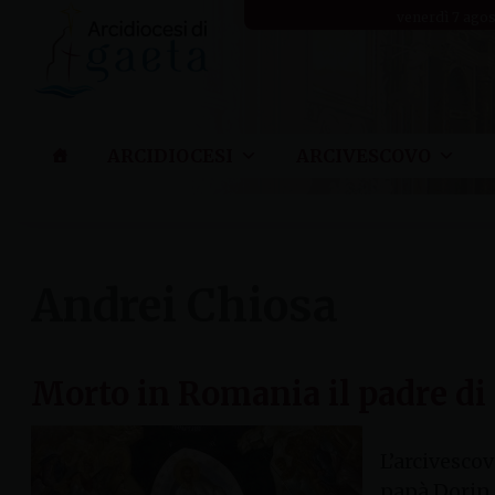
Skip
venerdì 7 ago
to
content
ARCIDIOCESI
ARCIVESCOVO
Andrei Chiosa
Morto in Romania il padre di
L’arcivesco
papà Dorin 