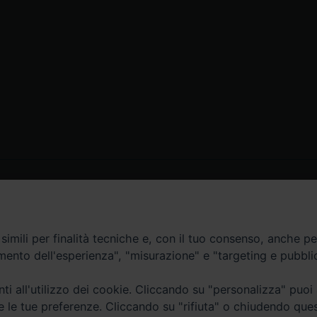
Contatti
imili per finalità tecniche e, con il tuo consenso, anche per 
amento dell'esperienza", "misurazione" e "targeting e pubbli
Curia
Tel. 0771.740341
i all'utilizzo dei cookie. Cliccando su "personalizza" puoi
re le tue preferenze. Cliccando su "rifiuta" o chiudendo que
Palazzo De Vio