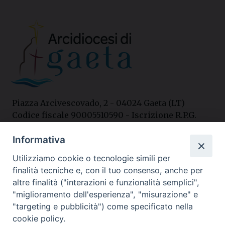
Piazza Arcivescovado, 2 - 04024 Gaeta (LT)
Codice fiscale 90005510590 - Iscrizione R.P.G.
04.12.1987 n. 88
Informativa
Utilizziamo cookie o tecnologie simili per
Contatti
finalità tecniche e, con il tuo consenso, anche per
Curia
altre finalità ("interazioni e funzionalità semplici",
Tel. 0771.740341
"miglioramento dell'esperienza", "misurazione" e
"targeting e pubblicità") come specificato nella
Palazzo De Vio
cookie policy.
Tel. 0771.464088