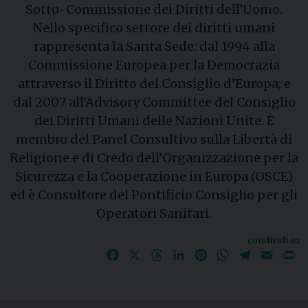
Sotto-Commissione dei Diritti dell’Uomo.
Nello specifico settore dei diritti umani
rappresenta la Santa Sede: dal 1994 alla
Commissione Europea per la Democrazia
attraverso il Diritto del Consiglio d’Europa; e
dal 2007 all’Advisory Committee del Consiglio
dei Diritti Umani delle Nazioni Unite. È
membro del Panel Consultivo sulla Libertà di
Religione e di Credo dell’Organizzazione per la
Sicurezza e la Cooperazione in Europa (OSCE)
ed è Consultore del Pontificio Consiglio per gli
Operatori Sanitari.
condividi su
Facebook
X
Threads
LinkedIn
Pinterest
WhatsApp
Telegram
Email
P