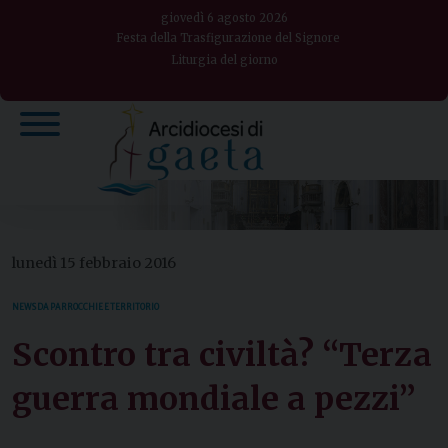
Skip
giovedì 6 agosto 2026
to
Festa della Trasfigurazione del Signore
Liturgia del giorno
content
lunedì 15 febbraio 2016
NEWS DA PARROCCHIE E TERRITORIO
Scontro tra civiltà? “Terza
guerra mondiale a pezzi”