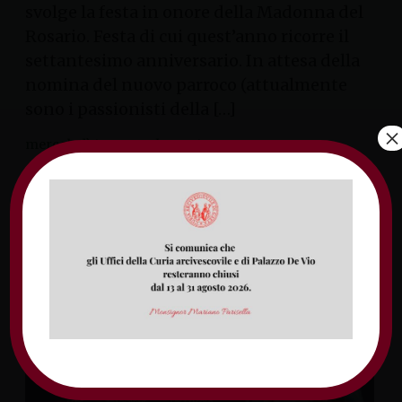
svolge la festa in onore della Madonna del
Rosario. Festa di cui quest’anno ricorre il
settantesimo anniversario. In attesa della
nomina del nuovo parroco (attualmente
sono i passionisti della […]
×
mercoledì 18 settembre 2019
Lenola in festa per la
Madonna del Colle 2019