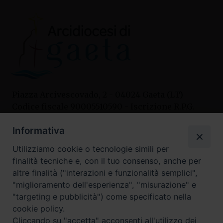
Piazza Arcivescovado, 2 - 04024 Gaeta (LT)
Codice fiscale 90005510590 - Iscrizione R.P.G.
04.12.1987 n. 88
Informativa
Utilizziamo cookie o tecnologie simili per
Contatti
finalità tecniche e, con il tuo consenso, anche per
Curia
altre finalità ("interazioni e funzionalità semplici",
Tel. 0771.740341
"miglioramento dell'esperienza", "misurazione" e
"targeting e pubblicità") come specificato nella
Palazzo De Vio
cookie policy.
Tel. 0771.464088
Cliccando su "accetta" acconsenti all'utilizzo dei