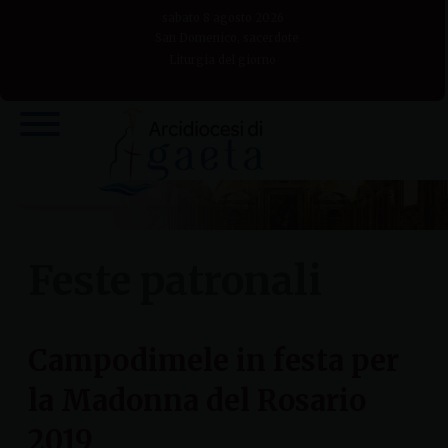
Skip
sabato 8 agosto 2026
to
San Domenico, sacerdote
Liturgia del giorno
content
Feste patronali
Campodimele in festa per
la Madonna del Rosario
2019