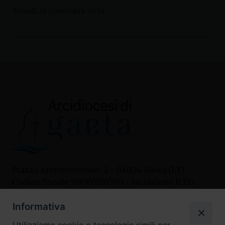
lunedì 25 novembre 2024
Piazza Arcivescovado, 2 - 04024 Gaeta (LT)
Codice fiscale 90005510590 - Iscrizione R.P.G.
04.12.1987 n. 88
Informativa