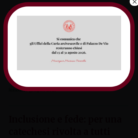
×
Il servizio diocesano per l’Inclusione, nato
nel corso dello scorso anno, ha promosso
nei primi mesi del 2025 un’indagine sul
tema dell’inclusione; il questionario era
rivolto a tutti gli operatori pastorali, ai
presbiteri, religiosi e religiose, diaconi e
seminaristi e a coloro che svolgono un
servizio nelle comunità parrocchiali. Alla
fine di aprile sono stati […]
lunedì 16 giugno 2025
Inclusione e fede: per una
catechesi rivolta a tutti