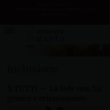
Skip
domenica 9 agosto 2026
to
Santa Teresa Benedetta della Croce (Edith) Stein, vergine
Liturgia del giorno
content
inclusione
X TUTTI — La fede non ha
genere e orientamento