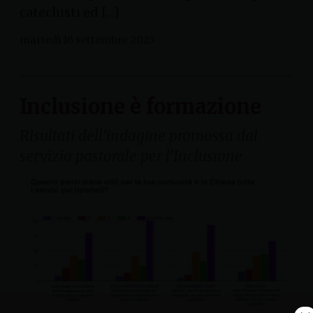
catechisti ed […]
martedì 16 settembre 2025
Inclusione è formazione
Risultati dell’indagine promossa dal
servizio pastorale per l’Inclusione