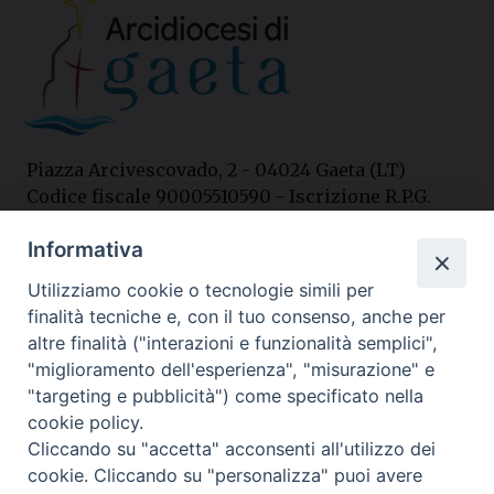
Piazza Arcivescovado, 2 - 04024 Gaeta (LT)
Codice fiscale 90005510590 - Iscrizione R.P.G.
04.12.1987 n. 88
Informativa
Utilizziamo cookie o tecnologie simili per
Contatti
finalità tecniche e, con il tuo consenso, anche per
Curia
altre finalità ("interazioni e funzionalità semplici",
Tel. 0771.740341
"miglioramento dell'esperienza", "misurazione" e
"targeting e pubblicità") come specificato nella
Palazzo De Vio
cookie policy.
Tel. 0771.464088
Cliccando su "accetta" acconsenti all'utilizzo dei
cookie. Cliccando su "personalizza" puoi avere