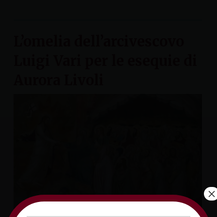
L’omelia dell’arcivescovo
Luigi Vari per le esequie di
Aurora Livoli
×