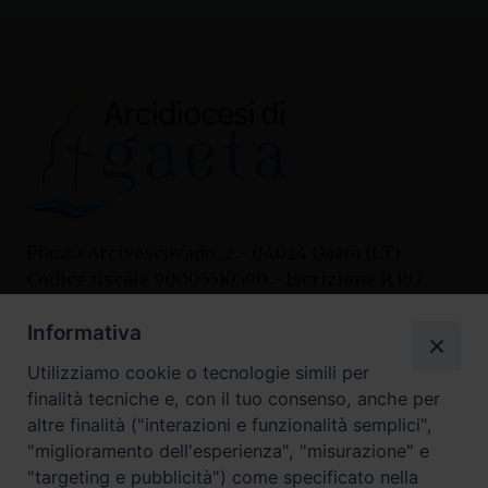
Piazza Arcivescovado, 2 - 04024 Gaeta (LT)
Codice fiscale 90005510590 - Iscrizione R.P.G.
04.12.1987 n. 88
Informativa
Utilizziamo cookie o tecnologie simili per
Contatti
finalità tecniche e, con il tuo consenso, anche per
Curia
altre finalità ("interazioni e funzionalità semplici",
Tel. 0771.740341
"miglioramento dell'esperienza", "misurazione" e
"targeting e pubblicità") come specificato nella