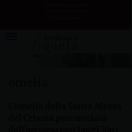
Skip
domenica 9 agosto 2026
to
San Domenico, sacerdote
Liturgia del giorno
content
omelia
L’omelia della Santa Messa
del Crisma pronunciata
dall’arcivescovo Luigi Vari