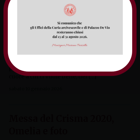
Finalmente possiamo abbracciarti, Aurora,
in questa chiesa che ti ha accolto bambina e
che ti ha accompagnato nei momenti belli
del tuo crescere. Da quel momento della
festa perché tu c’eri, della gioia dei tuoi
genitori perché eri la risposta alle loro
preghiere, della speranza che apriva il
cuore a chi ti vuole bene, dei […]
sabato 10 gennaio 2026
Messa del Crisma 2020,
Omelia e foto