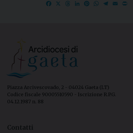
Facebook
X
Threads
LinkedIn
Pinterest
WhatsApp
Telegram
Email
P
Piazza Arcivescovado, 2 - 04024 Gaeta (LT)
Codice fiscale 90005510590 - Iscrizione R.P.G.
04.12.1987 n. 88
Contatti