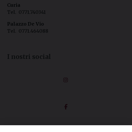
Curia
Tel. 0771.740341
Palazzo De Vio
Tel. 0771.464088
I nostri social