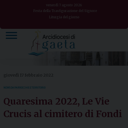
Skip
venerdì 7 agosto 2026
to
Festa della Trasfigurazione del Signore
Liturgia del giorno
content
giovedì 17 febbraio 2022
NEWS DA PARROCCHIE E TERRITORIO
Quaresima 2022, Le Vie
Crucis al cimitero di Fondi