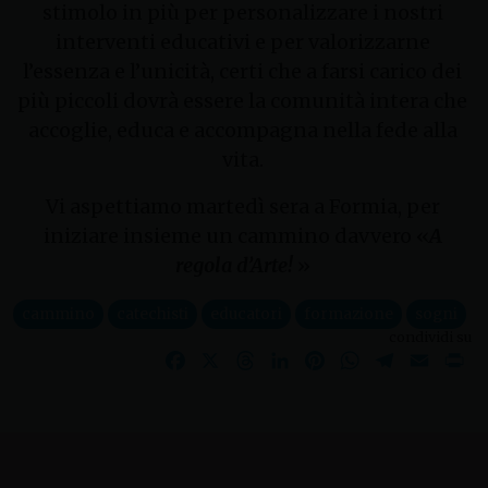
stimolo in più per personalizzare i nostri
interventi educativi e per valorizzarne
l’essenza e l’unicità, certi che a farsi carico dei
più piccoli dovrà essere la comunità intera che
accoglie, educa e accompagna nella fede alla
vita.
Vi aspettiamo martedì sera a Formia, per
iniziare insieme un cammino davvero «
A
regola d’Arte!
»
cammino
catechisti
educatori
formazione
sogni
condividi su
Facebook
X
Threads
LinkedIn
Pinterest
WhatsApp
Telegram
Email
Pr