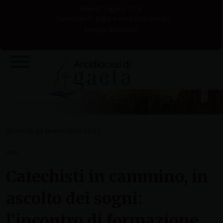
Skip
venerdì 7 agosto 2026
to
Santi Sisto II, papa, e compagni, martiri
Liturgia del giorno
content
giovedì 24 novembre 2022
NEWS
Catechisti in cammino, in
ascolto dei sogni:
l’incontro di formazione