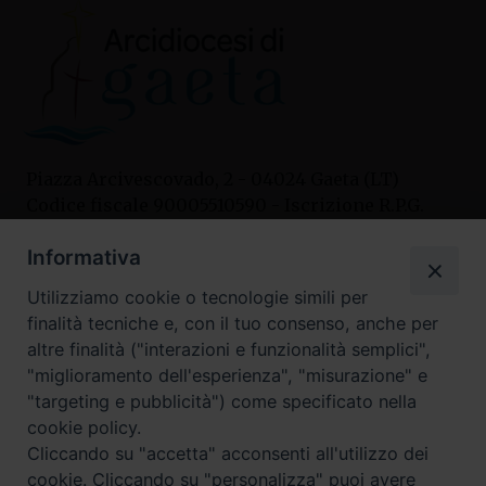
Piazza Arcivescovado, 2 - 04024 Gaeta (LT)
Codice fiscale 90005510590 - Iscrizione R.P.G.
04.12.1987 n. 88
Informativa
Utilizziamo cookie o tecnologie simili per
Contatti
finalità tecniche e, con il tuo consenso, anche per
Curia
altre finalità ("interazioni e funzionalità semplici",
Tel. 0771.740341
"miglioramento dell'esperienza", "misurazione" e
"targeting e pubblicità") come specificato nella
Palazzo De Vio
cookie policy.
Tel. 0771.464088
Cliccando su "accetta" acconsenti all'utilizzo dei
cookie. Cliccando su "personalizza" puoi avere