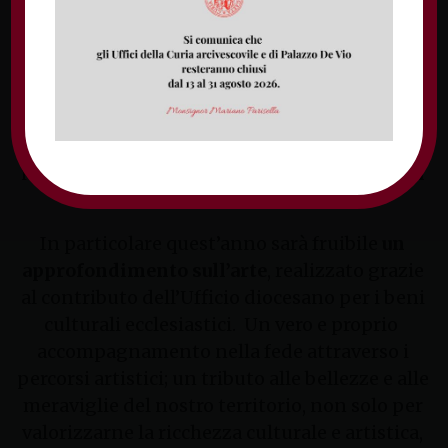
più profonde che abitano il cuore dei più
piccoli.
La mistagogia della vita
, infatti,
caratterizza i tre percorsi proposti: partire
dalla vita e da tutte le istanze che emergono da
essa, e ritornare alla vita, per
illuminarla alla luce
della Parola di Dio e dell’Eucaristia.
L’intero
itinerario di fede è strutturato sul
Vangelo di
Matteo.
In particolare quest’anno sarà fruibile
un
approfondimento sull’arte
, realizzato grazie
al contributo dell’Ufficio diocesano per i beni
culturali ecclesiastici. Un vero e proprio
accompagnamento nella fede attraverso i
percorsi artistici; un tributo alle bellezze e alle
meraviglie del nostro territorio, non solo per
valorizzarne la ricchezza culturale e artistica,