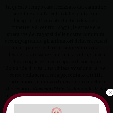
In questo tempo caratterizzato dal cammino
sinodale e dall’ascolto delle realtà e dei
bisogni, l’ufficio catechistico desidera
rimettere al centro i sogni, le attese e le
speranze dei ragazzi delle nostre comunità,
accompagnando gli animatori della catechesi
in un percorso di riflessione spinto dal
desiderio di essere Chiesa in ascolto, Chiesa
che accoglie e Chiesa capace di suscitare
domande di vita. Una Chiesa Missionaria. Nel
corso della serata sarà presentato a tutti i
partecipanti il nuovo itinerario di catechesi
diocesano «
A regola d’Arte!
Le domande di vita
×
nel cammino della Bellezza
» già consegnato a
tutte le comunità parrocchiali. Il percorso
desidera partire dal far emergere le domande