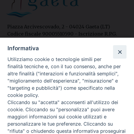
Piazza Arcivescovado, 2 - 04024 Gaeta (LT)
Codice fiscale 90005510590 - Iscrizione R.P.G.
04.12.1987 n. 88
Informativa
Utilizziamo cookie o tecnologie simili per
Contatti
finalità tecniche e, con il tuo consenso, anche per
Curia
altre finalità ("interazioni e funzionalità semplici",
Tel. 0771.740341
"miglioramento dell'esperienza", "misurazione" e
"targeting e pubblicità") come specificato nella
Palazzo De Vio
cookie policy.
Tel. 0771.464088
Cliccando su "accetta" acconsenti all'utilizzo dei
cookie. Cliccando su "personalizza" puoi avere
maggiori informazioni sui cookie utilizzati e
I nostri social
personalizzare le tue preferenze. Cliccando su
"rifiuta" o chiudendo questa informativa proseguirai