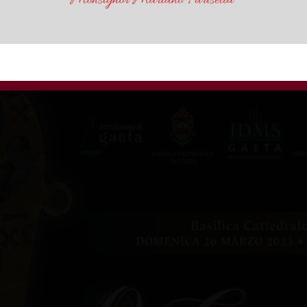
a i testi letterari che affiancheranno e commenter
deComporre con cui la Basilica Cattedrale e l’Istit
Gaeta hanno organizzato l’evento.