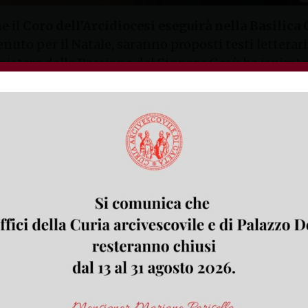
he il
Coro dell’Arcidiocesi eseguirà nella Basilica
nuto per il Natale, saranno proposti testi letterari
mistero della Passione del Signore Gesù ha ispirato
dal M° don Antonio Centola e accompagnato all’organ
 gregoriana, i primi versi dell’inno
“Vexilla regis pr
olifonica dei solisti, su
“O crux, ave, spes unica”
. Dal
 sarà proposto il celebre testo
“Adoramus te, Christe”
.
ore, dolce volto”
nella più conosciuta armonizzazione 
2), il M° Michele D’Agostino eseguirà di A. Scarlatt
la
“Sonata”
in fa.
parte del Concerto “
Le sette parole di Cristo sulla croce
e) ai soli che ripropongono la voce di Gesù. Gounod 
di musicali del suo viaggio nella Città del Vatican
ito alle armonie del Romanticismo, con colori di 