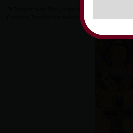
Di Iacopone da Todi, Alda Merini ed Erri De Luc
Cervone, Presidente dell’Associazione Culturale 