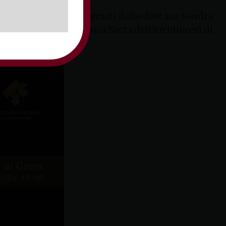
anno le melodie, declamati dalla dott.ssa Sandra
uto Diocesano di Musica Sacra dell’Arcidiocesi di