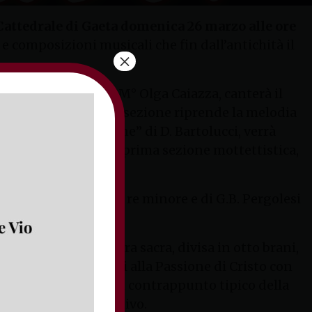
 Cattedrale di Gaeta domenica 26 marzo alle ore
 e composizioni musicali che fin dall’antichità il
×
.
o dove previsto dal M° Olga Caiazza, canterà il
odeunt”
. Una seconda sezione riprende la melodia
l’Oratorio “La Passione” di D. Bartolucci, verrà
 A conclusione della prima sezione mottettistica,
di J.S. Bach.
i
“Toccata e Partita”
in re minore e di G.B. Pergolesi
” di C. Gounod. L’opera sacra, divisa in otto brani,
sceglie di avvicinarsi alla Passione di Cristo con
o e riproponendo quel contrappunto tipico della
grande impatto emotivo.