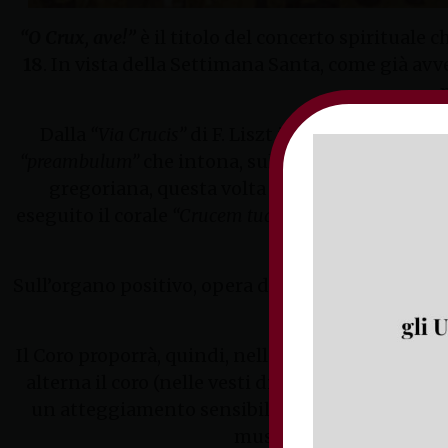
“O Crux, ave!”
è il titolo del concerto spirituale c
18
. In vista della Settimana Santa, come già avve
Dalla
“Via Crucis”
di F. Liszt il Coro, diretto 
“preambulum”
che intona, sull’originaria melodia
gregoriana, questa volta affidata alla trama p
eseguito il corale
“Crucem tuam”
. Di Q. Gasparini
il corale
“Sign
Sull’organo positivo, opera di Carlo Alboreto (189
Il Coro proporrà, quindi, nella seconda e ultima 
alterna il coro (nelle vesti di popolo o narrator
un atteggiamento sensibile, sfruttando i ricor
musica palestriniana un