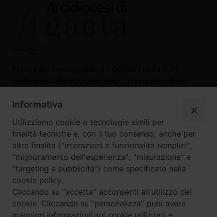
Piazza Arcivescovado, 2 - 04024 Gaeta (LT)
Codice fiscale 90005510590 - Iscrizione R.P.G.
04.12.1987 n. 88
Informativa
Utilizziamo cookie o tecnologie simili per
Contatti
finalità tecniche e, con il tuo consenso, anche per
Curia
altre finalità ("interazioni e funzionalità semplici",
Tel. 0771.740341
"miglioramento dell'esperienza", "misurazione" e
"targeting e pubblicità") come specificato nella
Palazzo De Vio
cookie policy.
Tel. 0771.464088
Cliccando su "accetta" acconsenti all'utilizzo dei
cookie. Cliccando su "personalizza" puoi avere
maggiori informazioni sui cookie utilizzati e