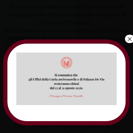
Sr. Consilia hanno rinnovati i loro voti nella
congregazione della Famiglia dei discepoli di
Cristo del Burundi.
Era il decimo anniversario della morte del loro
×
fondatore il Vescovo Bernardo Bodudira e la
congregazione è stata riconosciuta diocesana
secondo il diritto canonico proprio quel
giorno. Grande festa nel Burundi! La
celebrazione si è svolta sotto lo sguardo
materno di Maria Avvocata nostra, icona
appena scritta per la cappella di San Tommaso
delle suore domenicane di Fondi.
Domenica 22 novembre, solennità del Cristo
Re, l’indomani, dopo essere stata deposta
sull’altare durante la Messa e benedetta,
l’icona di Maria, Avvocata nostra, è stata