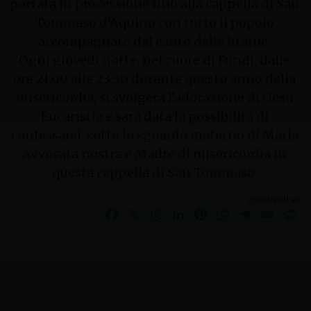
portata in processione fino alla cappella di San
Tommaso d’Aquino con tutto il popolo
accompagnato dal canto delle litanie.
Ogni giovedì notte, nel cuore di Fondi, dalle
ore 21.00 alle 23.30 durante questo anno della
misericordia, si svolgerà l’adorazione di Gesù
Eucaristia e sarà data la possibilità di
confessarsi sotto lo sguardo materno di Maria
Avvocata nostra e Madre di misericordia in
questa cappella di San Tommaso.
condividi su
Facebook
X
Threads
LinkedIn
Pinterest
WhatsApp
Telegram
Email
Pr