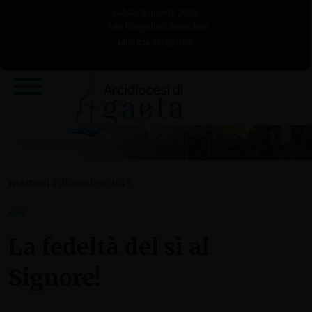
Skip
sabato 8 agosto 2026
to
San Domenico, sacerdote
Liturgia del giorno
content
martedì 1 dicembre 2015
NEWS
La fedeltà del sì al
Signore!