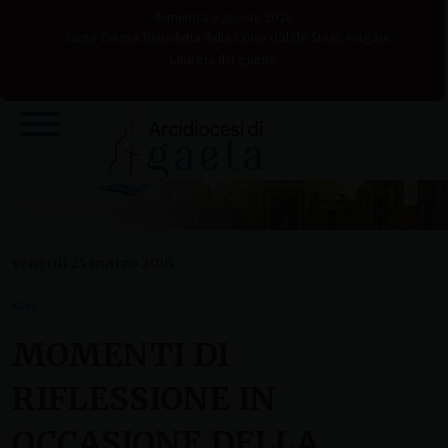
Skip
domenica 9 agosto 2026
to
Santa Teresa Benedetta della Croce (Edith) Stein, vergine
Liturgia del giorno
content
venerdì 25 marzo 2016
NEWS
MOMENTI DI
RIFLESSIONE IN
OCCASIONE DELLA