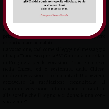
Viene poi suggerito di ravvivare la pratica
dell’Adorazione Eucaristica per le Vocazioni,
ogni primo o secondo giovedì del mese, e la
Preghiera con Gesù nella notte, ovvero l’offerta
della preghiera personale nella notte tra il
primo giovedì e il primo venerdì, da proporre
in particolare ai malati.
La vocazione, così come si legge nel messaggio
di papa Francesco per la 53° Giornata mondiale
di Preghiera per le Vocazioni, “nasce e cresce
nella Chiesa, ed è sostenuta dalla Chiesa,
madre di vocazioni. La chiamata di Dio avviene
attraverso la mediazione comunitaria. Il
cammino vocazione si fa insieme ai fratelli e
alle sorelle che il Signore ci dona: è una con-
vocazione”.