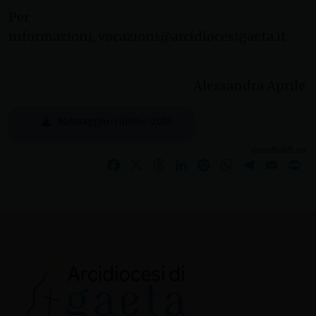
Per
informazioni, vocazioni@arcidiocesigaeta.it .
Alessandra Aprile
Messaggio-GioVoc-2016
condividi su
Facebook
X
Threads
LinkedIn
Pinterest
WhatsApp
Telegram
Email
Pr