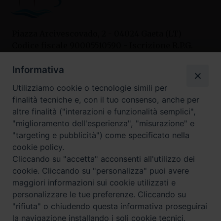
Piazza Arcivescovado, 2 - 04024 Gaeta (LT)
Codice fiscale 90005510590 - Iscrizione R.P.G.
04.12.1987 n. 88
Informativa
Utilizziamo cookie o tecnologie simili per
Contatti
finalità tecniche e, con il tuo consenso, anche per
Curia
altre finalità ("interazioni e funzionalità semplici",
Tel. 0771.740341
"miglioramento dell'esperienza", "misurazione" e
"targeting e pubblicità") come specificato nella
Palazzo De Vio
cookie policy.
Tel. 0771.464088
Cliccando su "accetta" acconsenti all'utilizzo dei
cookie. Cliccando su "personalizza" puoi avere
maggiori informazioni sui cookie utilizzati e
I nostri social
personalizzare le tue preferenze. Cliccando su
"rifiuta" o chiudendo questa informativa proseguirai
la navigazione installando i soli cookie tecnici.