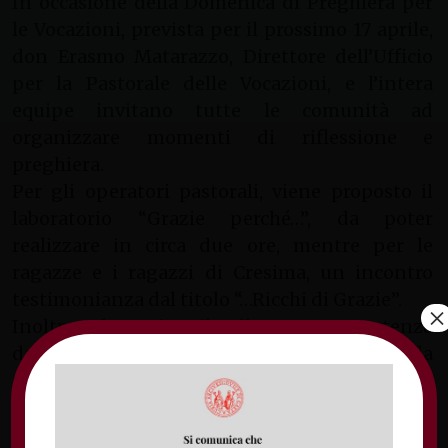
In occasione della Domenica di Preghiera per
le Vocazioni, prevista per il prossimo 17 aprile,
don Erasmo Matarazzo, Direttore dell’Ufficio
per la Pastorale delle Vocazioni, e l’intera
equipe invitano tutte le comunità ad
organizzare momenti di riflessione e
preghiera.
Per gli operatori pastorali, viene proposto il
laboratorio “Grazie perché…”, da poter
realizzare in circa due ore, mentre per le
ragazze e i ragazzi di Cresima, un incontro
testimonianza dal titolo “…Ricchi di Grazie”.
×
Inoltre, sabato 16 aprile, alle 15:30, con partenza
dalla Chiesa di San Carlo e arrivo alla
Cattedrale di Gaeta, avrà luogo il
Pellegrinaggio Vocazionale “E cominciò a
seguirlo…”.