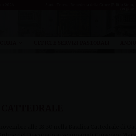
to 2026
Santa Teresa Benedetta della Croce (Edith) Stein,
vergine
CURIA
UFFICI E SERVIZI PASTORALI
ANNU
N CATTEDRALE
novembre alle 18.30 nella Basilica Cattedrale di Ga
'Ordine del Diaconato ai seminaristi Giuseppe Marz