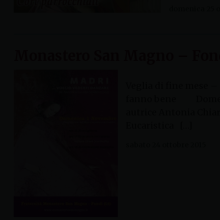
domenica 25 o
Monastero San Magno – Fon
Veglia di fine mese –
fanno bene Domenic
autrice Antonia Chi
Eucaristica […]
sabato 24 ottobre 2015