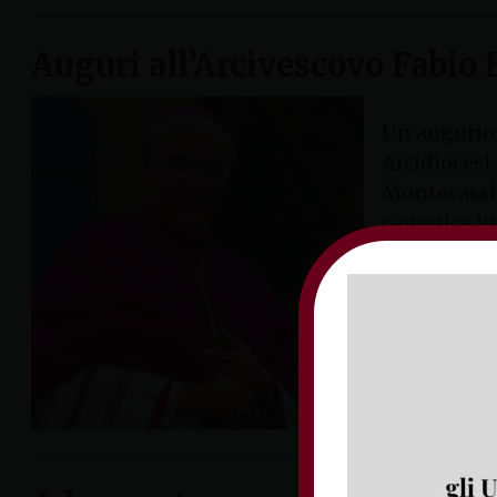
Auguri all’Arcivescovo Fabio
Un augurio 
Arcidiocesi
Montecassin
canonica in
martedì 27 ot