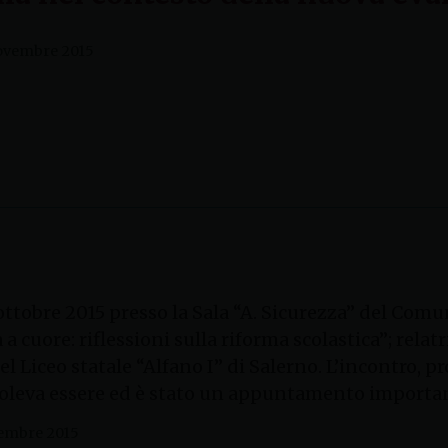
ovembre 2015
ottobre 2015 presso la Sala “A. Sicurezza” del Comun
a a cuore: riflessioni sulla riforma scolastica”; rela
el Liceo statale “Alfano I” di Salerno. L’incontro, 
voleva essere ed è stato un appuntamento importan
embre 2015