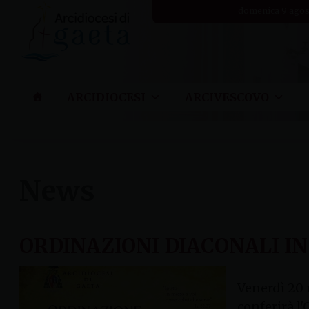
Skip
domenica 9 agos
to
content
ARCIDIOCESI
ARCIVESCOVO
News
ORDINAZIONI DIACONALI I
Venerdì 20 
conferirà l