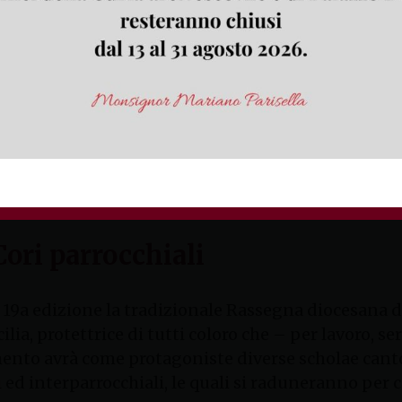
ttobre 2015 alle ore 17.15 nella suggestiva cornice 
 Insigne Collegiata, in Minturno viene presentata l’
ca accreditato alla CEI comm. dott. Marcello Ca
L’opera consta di due volumi, per un totale di 67 ca
bre 2015
ori parrocchiali
 19a edizione la tradizionale Rassegna diocesana d
ilia, protettrice di tutti coloro che – per lavoro, se
nto avrà come protagoniste diverse scholae canto
 ed interparrocchiali, le quali si raduneranno per c