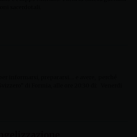
oni sacerdotali.
per informarsi, prepararsi…. e avere, perché
vizzero” di Formia, alle ore 20:30 di: Venerdi
angelizzazione